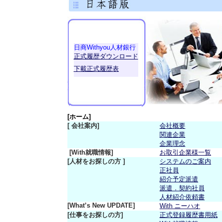
日商Withyou人材銀行
正式履歴ダウンロード
下載正式履歴表
[
ホーム]
[ 会社案内]
会社概要
関連企業
企業理念
[With就職情報]
お取引企業様一覧
[人材をお探しの方 ]
システムのご案内
正社員
紹介予定派遣
派遣．契約社員
人材紹介依頼書
[What’s New UPDATE]
With ニーハオ
[仕事をお探しの方]
正式登録履歴書用紙