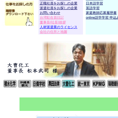
正職社員をお探しの企業
日本語学習
派遣社員をお探しの企業
英語学習
お問い合わせ
家庭教師応募履歴書
台湾駐在員日記
online語学学習 申込
董事長(社長)挨拶
人材派遣業のライセンス
会社の住所と
地圖