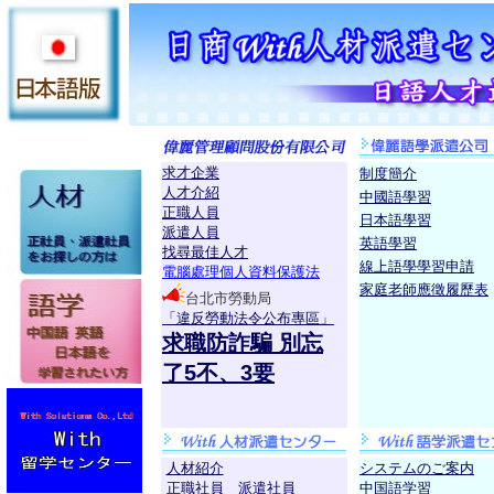
求才企業
制度簡介
人才介紹
中國語學習
正職人員
日本語學習
派遣人員
英語學習
找尋最佳人才
線上語學學習申請
電腦處理個人資料保護法
家庭老師應徵履歷表
台北市勞動局
「違反勞動法令公布專區」
求職防詐騙 別忘
了5不、3要
人材紹介
システムのご案内
正職社員
派遣社員
中国語学習