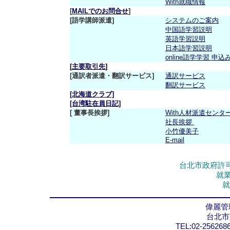
With就職情報
[
MAILでのお問合せ
]
[語学講師派遣]
システムのご案内
中国語学習説明
英語学習説明
日本語学習説明
online語学学習 申込
[
主要取引先
]
[通訳者派遣・翻訳サービス]
通訳サービス
翻訳サービス
[北海道クラブ]
[台湾駐在員日記]
[ 董事長挨拶]
With人材派遣センタ
社長挨拶
小竹優美子
E-mail
台北市政府許可
就
就
偉麗管
台北市
TEL:02-256268