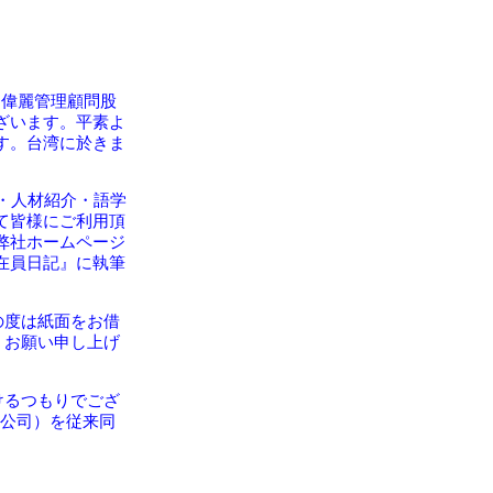
ー（偉麗管理顧問股
ざいます。平素よ
す。台湾に於きま
。
・人材紹介・語学
て皆様にご利用頂
弊社ホームページ
在員日記』に執筆
の度は紙面をお借
くお願い申し上げ
けるつもりでござ
限公司）を従来同