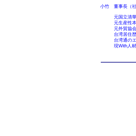
小竹 董事長（
元国立清華
元生産性本
元外貿協会
台湾居住歴2
台湾通のエキ
現With人材