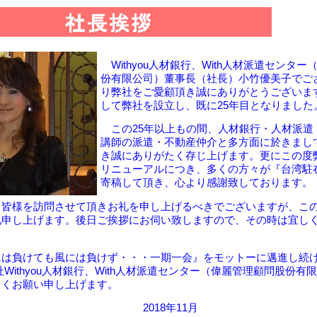
Withyou人材銀行、With人材派遣センタ
份有限公司）董事長（社長）小竹優美子でご
り弊社をご愛顧頂き誠にありがとうございま
して弊社を設立し、既に25年目となりました
この25年以上もの間、人材銀行・人材派遣
講師の派遣・不動産仲介と多方面に於きまし
き誠にありがたく存じ上げます。更にこの度
リニューアルにつき、多くの方々が『台湾駐
寄稿して頂き、心より感謝致しております。
皆様を訪問させて頂きお礼を申し上げるべきでございますが、こ
礼申し上げます。後日ご挨拶にお伺い致しますので、その時は宜し
は負けても風には負けず・・・一期一会』をモットーに邁進し続
社Withyou人材銀行、With人材派遣センター（偉麗管理顧問股份有
しくお願い申し上げます。
18年11
月