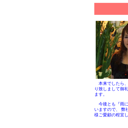
本来でしたら、
り致しまして御
ます。
今後とも『雨に
いますので、 弊
様ご愛顧の程宜
20