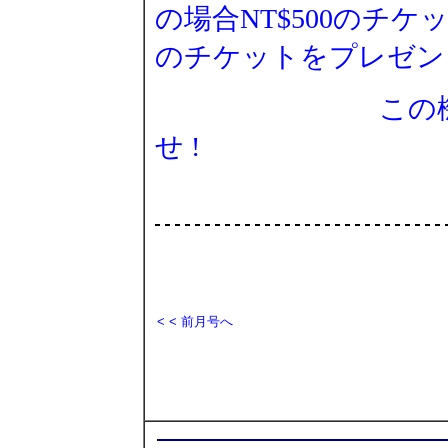
の場合
NT$500
のチケ
のチケットをプレゼン
この機会に是
せ
!
< <
前
月号へ