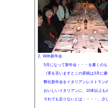
2.
With
新年会
5
月になって新年会・・・を書くのも
（実を言いますとこの原稿は
3
月に書
弊社新年会をイタリアンレストラン
おいしいイタリアンに、
10
本以上も
それでも足りないとは・・・・。少